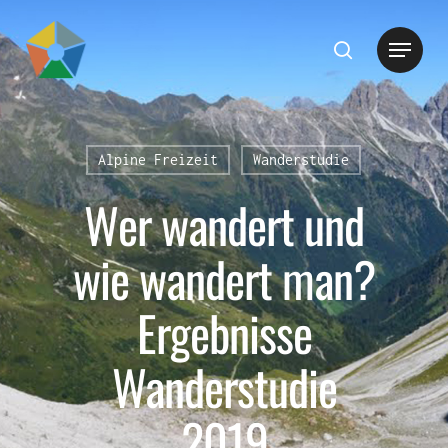
Hit enter to search or ESC to close
Alpine Freizeit
Wanderstudie
Wer wandert und
wie wandert man?
Ergebnisse
Wanderstudie
2019