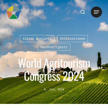
Hit enter to search or ESC to close
Alpine Freizeit
Destinationen
Nachhaltigkeit
World Agritourism
Congress 2024
4. Juni 2024