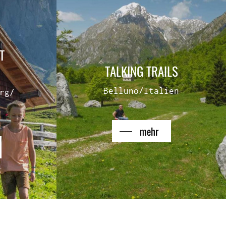
T
TALKING TRAILS
Belluno/Italien
rg/
mehr