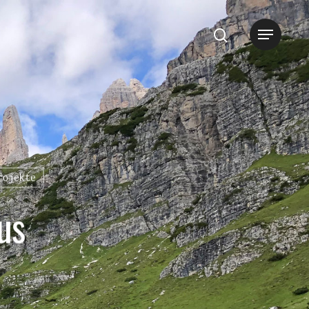
rojekte
us