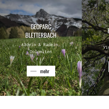
GEOPARC
BLETTERBACH
Aldein & Radein,
Vi
Dolomiten
mehr