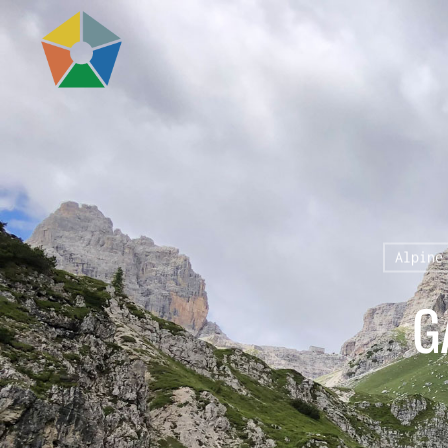
Alpine
G