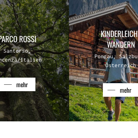
KINDERLEICH
PARCO ROSSI
WANDERN
Santorso,
Pongau, Salzbu
ncenza/Italien
Österreich
mehr
mehr