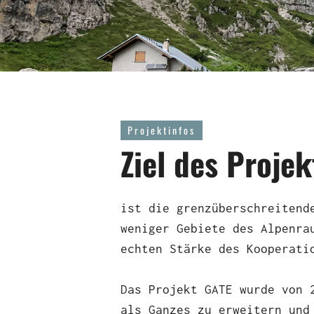
Projektinfos
Ziel des Projek
ist die grenzüberschreitend
weniger Gebiete des Alpenra
echten Stärke des Kooperati
Hit enter to search or ESC to c
Das Projekt GATE wurde von 
als Ganzes zu erweitern und