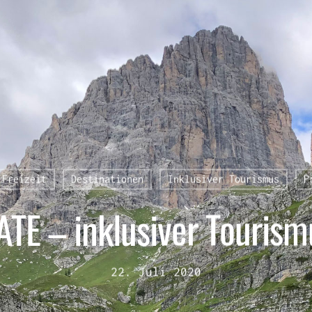
 Freizeit
Destinationen
Inklusiver Tourismus
P
ATE – inklusiver Tourism
22. Juli 2020