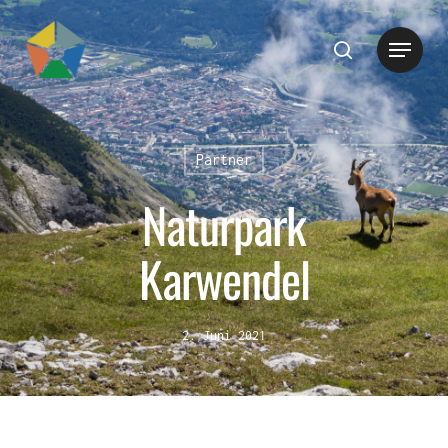
Hit enter to search or ESC to close
Partner
Naturpark
Karwendel
2. Juni 2021