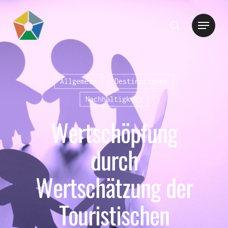
Hit enter to search or ESC to close
Allgemein
Destinationen
Nachhaltigkeit
Wertschöpfung
durch
Wertschätzung der
Touristischen