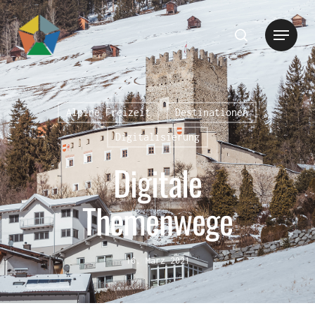
Hit enter to search or ESC to close
Alpine Freizeit
Destinationen
Digitalisierung
Digitale
Themenwege
16. März 2021